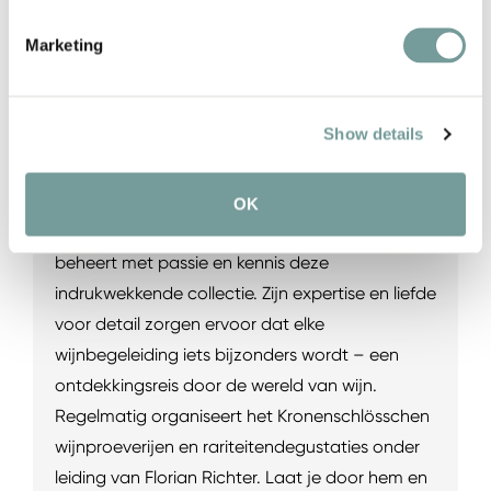
"Beste Weinkarte Deutschlands" – een
Marketing
erkenning van de buitengewone
wijnverzameling waar Rheingau-klassiekers
wereldse schatten ontmoeten. Lege flessen van
Show details
legendarische wijnhuizen sieren de muren als
herinneringen aan bijzondere momenten.
Head-Sommelier Florian Richter, Beste Duitse
OK
Sommelier 2023 en officieel Sherry Ambassador,
beheert met passie en kennis deze
indrukwekkende collectie. Zijn expertise en liefde
voor detail zorgen ervoor dat elke
wijnbegeleiding iets bijzonders wordt – een
ontdekkingsreis door de wereld van wijn.
Regelmatig organiseert het Kronenschlösschen
wijnproeverijen en rariteitendegustaties onder
leiding van Florian Richter. Laat je door hem en