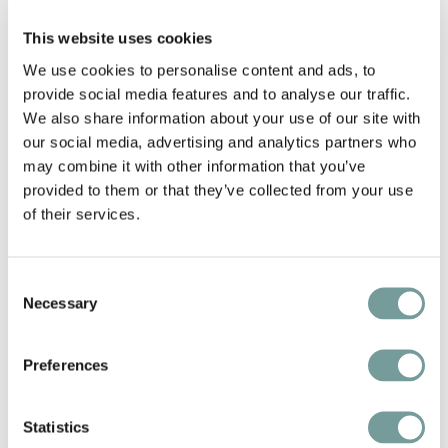
This website uses cookies
We use cookies to personalise content and ads, to
provide social media features and to analyse our traffic.
We also share information about your use of our site with
our social media, advertising and analytics partners who
may combine it with other information that you’ve
DUITSLANDS BESTE
provided to them or that they’ve collected from your use
of their services.
WIJNKAART
WIJNKELDER KRONENSCHLÖSSCHEN
Consent
Necessary
Selection
De wijnkelder van Hotel Kronenschlösschen is
legendarisch: met meer dan 70.000 flessen en
Preferences
ruim 3.000 posities behoort deze collectie tot
de beste van Duitsland. Gault&Millau
Statistics
bekroonde het Kronenschlösschen met de titel