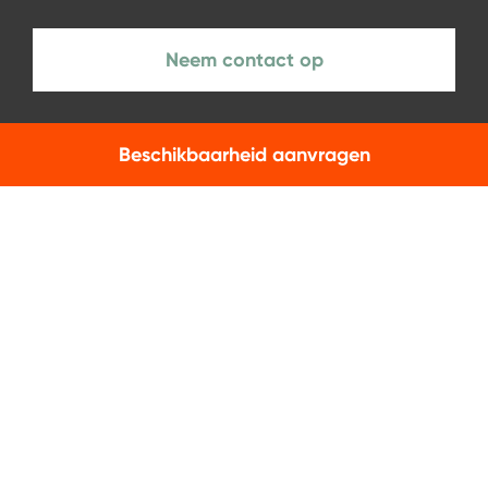
Neem contact op
Beschikbaarheid aanvragen
NIEUWSBRIEF
Aanmelden
Facebook
Instagram
LinkedIn