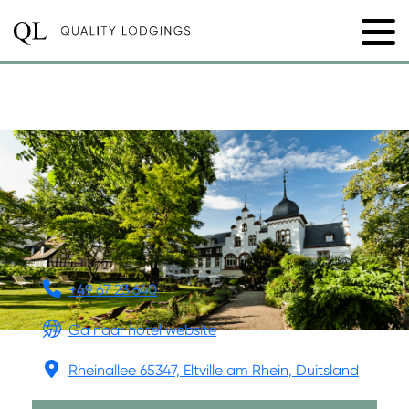
KRONENSCHLÖSSCHEN
+49 67 23 640
Ga naar hotel website
Rheinallee 65347, Eltville am Rhein, Duitsland