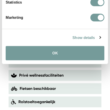
Statistics
24 uurs butlerservice
Marketing
18-hole Championship Golf Course
Ruime suites van 70 m² met luxe
Show details
voorzieningen
OK
Culinaire hoogstandjes in Restaurant The
Charles
Privé wellnessfaciliteiten
Fietsen beschikbaar
Rolstoeltoegankelijk