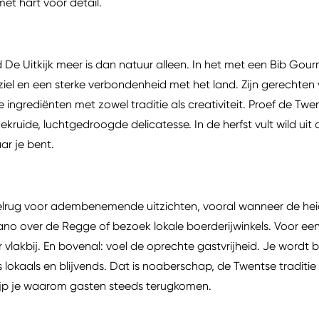
 met hart voor detail.
 De Uitkijk meer is dan natuur alleen. In het met een Bib Go
iel en een sterke verbondenheid met het land. Zijn gerechten
e ingrediënten met zowel traditie als creativiteit. Proef de 
 gekruide, luchtgedroogde delicatesse. In de herfst vult wild 
aar je bent.
lrug voor adembenemende uitzichten, vooral wanneer de heid
 over de Regge of bezoek lokale boerderijwinkels. Voor een c
vlakbij. En bovenal: voel de oprechte gastvrijheid. Je wordt 
lokaals en blijvends. Dat is noaberschap, de Twentse traditie 
ijp je waarom gasten steeds terugkomen.