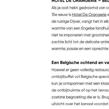
HOTEL DE ORANGERIE – BE
Als je ooit hebt gedroomd van ov
15e eeuw is
Hotel De Orangerie
e
de rustige Dijver, vangt het in 
warmte van een Engelse landhuis
niet te imponeren met grootsheid
zachte licht tot de delicate ant
warmte, passie en een oprechte 
Een Belgische ochtend en v
Hoewel er geen volledig restauran
ontbijtbuffet vol Belgische speci
kun je ontspannen met een klass
de ontbijtruimte of op het terr
zoetste begroeting die er is. Bru
uitzicht over het kanaal voordat 