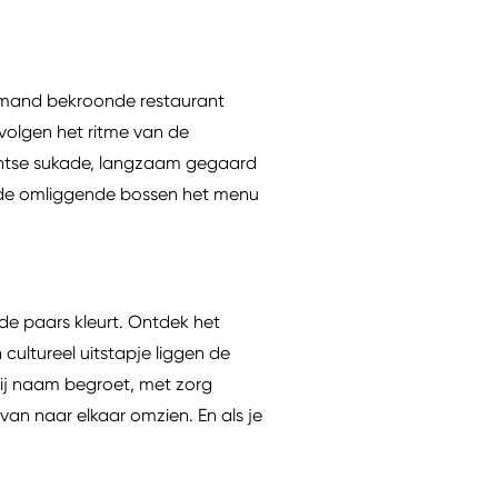
urmand bekroonde restaurant
 volgen het ritme van de
Twentse sukade, langzaam gegaard
uit de omliggende bossen het menu
e paars kleurt. Ontdek het
ultureel uitstapje liggen de
bij naam begroet, met zorg
van naar elkaar omzien. En als je