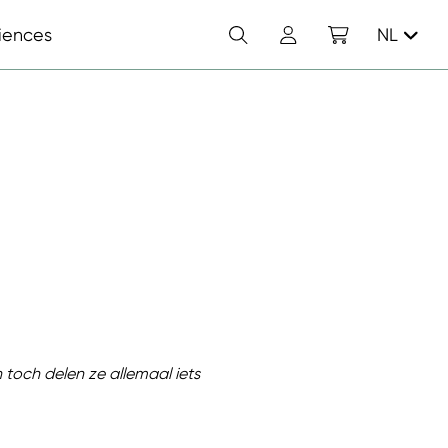
Zoek
Account
Winkelwagen
iences
NL
En toch delen ze allemaal iets