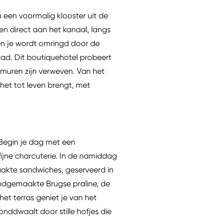
n een voormalig klooster uit de
n direct aan het kanaal, langs
 en je wordt omringd door de
tad. Dit boutiquehotel probeert
e muren zijn verweven. Van het
 het tot leven brengt, met
. Begin je dag met een
 fijne charcuterie. In de namiddag
aakte sandwiches, geserveerd in
andgemaakte Brugse praline, de
het terras geniet je van het
onddwaalt door stille hofjes die