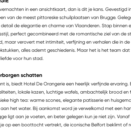
LGIË
ernachten in een ansichtkaart, dan is dit je kans. Gevestigd i
en van de meest pittoreske schuilplaatsen van Brugge. Gelege
elk detail de elegantie en charme van Vlaanderen. Stap binnen
stijl, perfect gecombineerd met de romantische ziel van de s
, maar verovert met intimiteit, verfijning en verhalen die in d
iekstukken, alles ademt geschiedenis. Maar het is het team dat
liefde voor hun stad.
erborgen schatten
t is, biedt Hotel De Orangerie een heerlijk verfijnde ervaring
aliteiten, lokale kazen, luchtige wafels, ambachtelijk brood en
ieke high tea: warme scones, elegante patisserie en huisgem
as aan het water. Bij aankomst word je verwelkomd met een h
gge ligt aan je voeten, en beter gelegen kun je niet zijn. Vanaf 
je op een boottocht vertrekt, de iconische Belfort beklimt of r