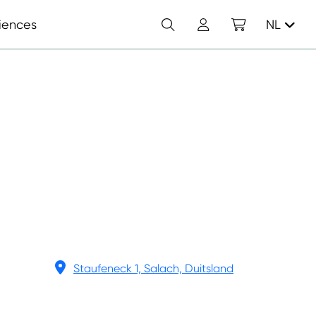
Zoek
Account
Winkelwagen
iences
NL
Staufeneck 1, Salach, Duitsland