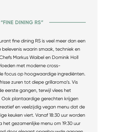
FINE DINING RS”
rant fine dining RS is veel meer dan een
jke belevenis waarin smaak, techniek en
 Chefs Markus Waibel en Dominik Holl
vloeden met moderne cross-
de focus op hoogwaardige ingrediënten.
isse zuren tot diepe grillaroma’s. Vis
e eerste gangen, terwijl vlees het
. Ook plantaardige gerechten krijgen
eatief en veelzijdig vegan menu dat de
dige keuken viert. Vanaf 18:30 uur worden
 het gezamenlijke menu om 19:30 uur
olgd door elegant opgebouwde gangen.