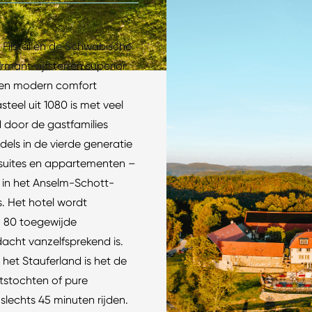
 Filstal en de Schwäbische
rmant vijfsterren superior
 en modern comfort
eel uit 1080 is met veel
 door de gastfamilies
dels in de vierde generatie
, suites en appartementen –
 in het Anselm-Schott-
s. Het hotel wordt
’n 80 toegewijde
acht vanzelfsprekend is.
n het Stauferland is het de
etstochten of pure
slechts 45 minuten rijden.