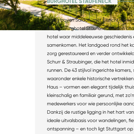
BURGHOTEL STAUFENECK
Hoog boven Salach, met uitzicht op het
Alb, ligt Burghotel Staufeneck – een cha
hotel waar middeleeuwse geschiedenis
samenkomen. Het landgoed rond het kast
zorg gerestaureerd en verder ontwikkeld
Schurr & Straubinger, die het hotel inmid
runnen. De 43 stijlvol ingerichte kamers
waaronder enkele historische vertrekken
Haus – vormen een elegant tijdelijk thui
kleinschalig en familiair gerund, met zo
medewerkers voor wie persoonlijke aand
Dankzij de rustige ligging in het hart va
ideale uitvalsbasis voor wandelingen, fi
ontspanning – en toch ligt Stuttgart op 