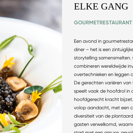
ELKE GANG
GOURMETRESTAURANT “
Een avond in gourmetrestau
diner – het is een zintuigli
storytelling samensmelten.
combineren wereldwijde in
overtechnieken en leggen 
De gerechten variëren van fr
speelt vaak de hoofdrol in d
hoofdgerecht kracht bijzet
volop aandacht, met een cr
diversiteit van de plantaar
gasten verwelkomd, waarna
start met een amuse, gev