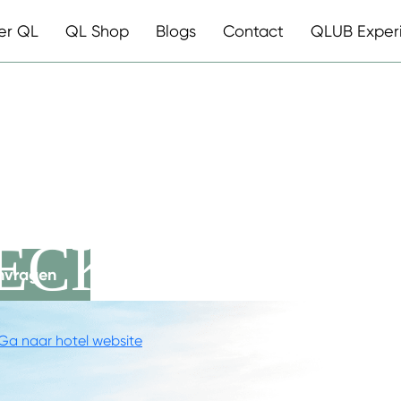
er QL
QL Shop
Blogs
Contact
QLUB Exper
TEL
ECK
nvragen
Ga naar hotel website