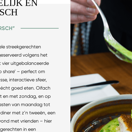
LIJK EN
ISCH
RSCH”
ele streekgerechten
 geserveerd volgens het
it vier uitgebalanceerde
 share’ – perfect om
e, interactieve sfeer,
 écht goed eten. Oifach
t en met zondag, en op
gasten van maandag tot
diner met z’n tweeën, een
avond met vrienden – hier
e gerechten in een