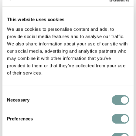
met aandacht en zorg. De behandelingen zijn
zorgvuldig ontwikkeld om lichaam en geest
This website uses cookies
volledig tot rust te laten komen, geïnspireerd
We use cookies to personalise content and ads, to
door de seizoenen en de kracht van het bos.
provide social media features and to analyse our traffic.
Na afloop kun je een duik nemen in het
We also share information about your use of our site with
verwarmde binnenzwembad of ontspannen in
our social media, advertising and analytics partners who
de sauna. Verleng je moment van rust met een
may combine it with other information that you’ve
provided to them or that they’ve collected from your use
lichte lunch of high tea in Grand Bistro Echo en
of their services.
geniet nog even na van de stilte en de geuren
van het bos. Bij De Echoput ervaar je wellness
zoals het bedoeld is: natuurlijk, persoonlijk, en
Consent
altijd in verbinding met de omgeving.
Necessary
Selection
Preferences