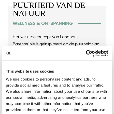
PUURHEID VAN DE
NATUUR
WELLNESS & ONTSPANNING
Het wellnessconcept van Landhaus
Bärenmühle is geïnspireerd op de puurheid van
de natuur. Of je nu het "Wellnest" op het terrein
van het oude kippenhok bezoekt, in de grote
natuurlijke zwemvijver springt, wegdroomt in de
This website uses cookies
knusse rustruimte naast de sauna, of bij de
We use cookies to personalise content and ads, to
kleine waterval zit te ontspannen en naar de
provide social media features and to analyse our traffic.
blauwe lucht staart, het is de perfecte plek om
We also share information about your use of our site with
tot rust te komen.
our social media, advertising and analytics partners who
may combine it with other information that you’ve
provided to them or that they’ve collected from your use