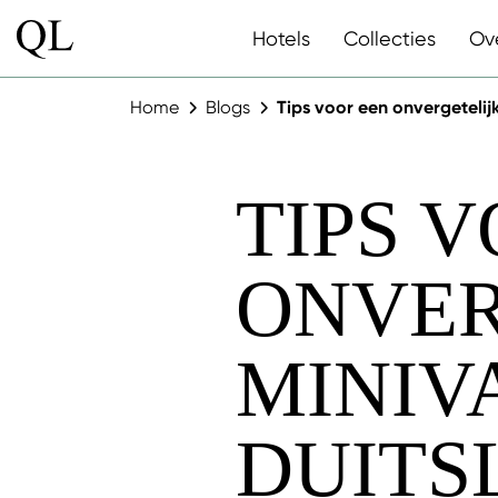
Hotels
Collecties
Ov
Home
Blogs
Tips voor een onvergetelij
TIPS 
ONVER
MINIV
DUITS