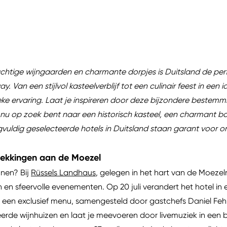
achtige wijngaarden en charmante dorpjes is Duitsland de p
 Van een stijlvol kasteelverblijf tot een culinair feest in een i
ke ervaring. Laat je inspireren door deze bijzondere bestem
 nu op zoek bent naar een historisch kasteel, een charmant bo
gvuldig geselecteerde hotels in Duitsland staan garant voor onv
tdekkingen aan de Moezel
nnen? Bij
Rüssels Landhaus
, gelegen in het hart van de Moezel
n en sfeervolle evenementen. Op 20 juli verandert het hotel in 
n een exclusief menu, samengesteld door gastchefs Daniel Feh
de wijnhuizen en laat je meevoeren door livemuziek in een be