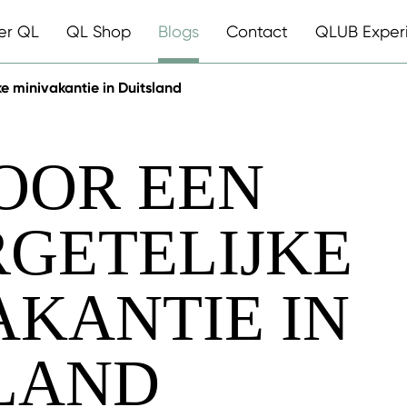
er QL
QL Shop
Blogs
Contact
QLUB Exper
ke minivakantie in Duitsland
VOOR EEN
GETELIJKE
AKANTIE IN
LAND