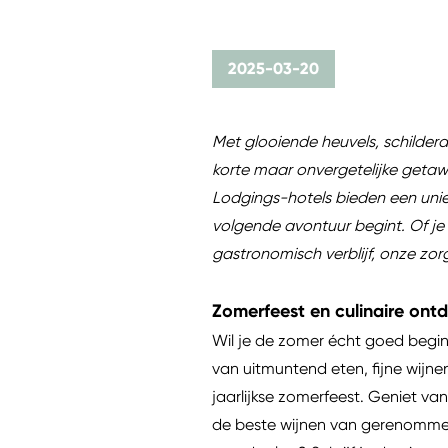
2025-03-20
Met glooiende heuvels, schilder
korte maar onvergetelijke getaway.
Lodgings-hotels bieden een unie
volgende avontuur begint. Of je
gastronomisch verblijf, onze zor
Zomerfeest en culinaire on
Wil je de zomer écht goed begi
van uitmuntend eten, fijne wijne
jaarlijkse zomerfeest. Geniet va
de beste wijnen van gerenommeer