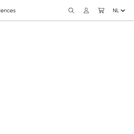
Zoek
Account
Winkelwagen
iences
NL