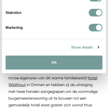
2022 te openen.
Statistics
Marketing
Show details
OK
Hotel Wildthout – Ommen, Nederland
Sinds juni 2015 zijn Niek en Petra van Duuren de
trotse eigenaren van dit warme familiebedrijf
Hotel
Wildthout
in Ommen en hebben zij de uitdaging
met twee handen aangegrepen om de voormalige
burgemeesterswoning uit te bouwen tot een
gemoedelijk hotel waar gasten zich vooral thuis