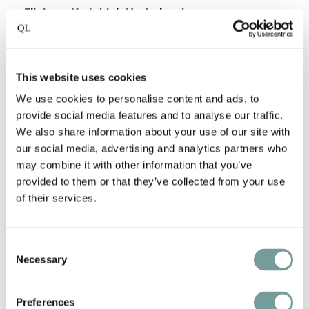
Flicka – Kerkdriel, Nederland
Puur culinair genieten tussen de Maas en de Waal
bij
Restaurant Flicka
, bekroond met een
Michelinster. Thomas en Merlijn maken hun dromen
This website uses cookies
werkelijkheid en met groot succes. Bij Flicka draait
We use cookies to personalise content and ads, to
alles om de beleving van de gast.
provide social media features and to analyse our traffic.
We also share information about your use of our site with
our social media, advertising and analytics partners who
may combine it with other information that you’ve
provided to them or that they’ve collected from your use
Nidum Boetiekhotel – Grave, Nederland
of their services.
Nidum is een broedplaats voor inspiratie op het
gebied van lifestyle, wonen, events en culinair
Consent
genieten. Op een prachtige monumentale locatie,
Necessary
Selection
het Arsenaal in Grave, komen showrooms, stores,
Restaurant Ovum en
Nidum Boetiekhotel
samen.
Preferences
Nidum verwacht het boetiekhotel in de nazomer