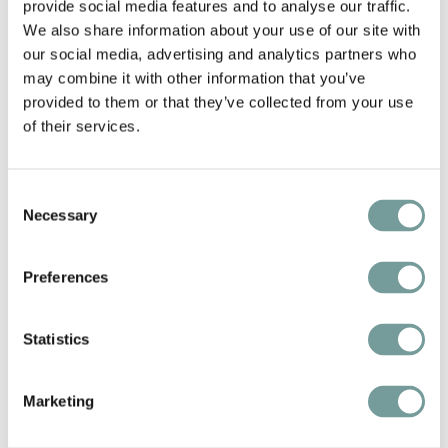
provide social media features and to analyse our traffic.
We also share information about your use of our site with
Hotel Nobel | Ballum, Nederland
our social media, advertising and analytics partners who
may combine it with other information that you’ve
Hotel Nobel
is een begrip op het betoverende
provided to them or that they’ve collected from your use
Ameland. Het hotel ligt in het historische hart van
of their services.
het mooie plaatsje Ballum en is één van de oudste
familiebedrijven van Nederland. Alle kamers en
suites zijn met de grootst mogelijke zorg en oog
Consent
Necessary
Selection
voor detail ingericht. Naast het hotel, zijn er suites in
het voormalige kerkje van Ballum en lofts in een
Preferences
voormalig boerderij. Het restaurant serveert
heerlijke gerechtjes en heeft een uitstekende
wijnkaart. Op zonnige dagen stroomt het
Statistics
bekroonde terras al snel vol. Het strand van Ballum
ligt op 15 minuten wandelen. Hotel Nobel is de
Marketing
perfecte uitvalsbasis voor een bezoek aan dit
mooie Waddeneiland.