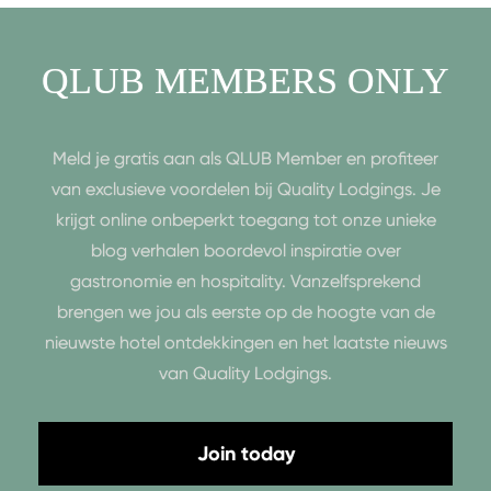
QLUB MEMBERS ONLY
Meld je gratis aan als QLUB Member en profiteer
van exclusieve voordelen bij Quality Lodgings. Je
krijgt online onbeperkt toegang tot onze unieke
blog verhalen boordevol inspiratie over
gastronomie en hospitality. Vanzelfsprekend
brengen we jou als eerste op de hoogte van de
nieuwste hotel ontdekkingen en het laatste nieuws
van Quality Lodgings.
Join today