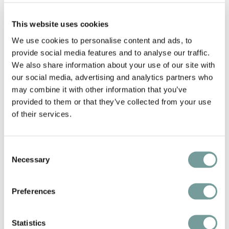
Meisenheimer Hof
van Markus Pape en zijn team is
This website uses cookies
zo’n pareltje. Meisenheimer Hof is zelfs in het bezit
We use cookies to personalise content and ads, to
van z’n eigen wijngaarden waarvan de wijn
provide social media features and to analyse our traffic.
trouwens ook te koop is in hun eigen wijnwinkel aan
We also share information about your use of our site with
de overkant van de straat. Het hotel ligt lekker
our social media, advertising and analytics partners who
centraal gelegen in het Nahe wijngebied en
may combine it with other information that you’ve
daarom omgeven door wijngaarden van een keur
provided to them or that they’ve collected from your use
aan topwijnmakers, of Winzers zoals de Duitsers ze
of their services.
noemen. Een handig digitaal tooltje is daarbij
VDP.WEINBERG.ONLINE. Op deze online kaart vind
Consent
je zo’n beetje iedere wijngaard die de moeite meer
Necessary
Selection
dan waard is om te bezoeken.
Preferences
Ben je op zoek naar nog meer inspiratie en wil je je
wijnreis verlengen? Kijk dan ook eens naar
Statistics
“Steinheuers Restaurant” Landgasthof Poststuben
,