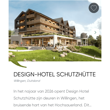
Favori
DESIGN-HOTEL SCHUTZHÜTTE
Willingen
,
Duitsland
In het najaar van 2026 opent Design Hotel
Schutzhütte zijn deuren in Willingen, het
bruisende hart van het Hochsauerland. Dit…