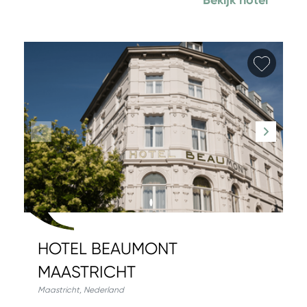
Bekijk hotel
Favori
HOTEL BEAUMONT
MAASTRICHT
Maastricht
,
Nederland