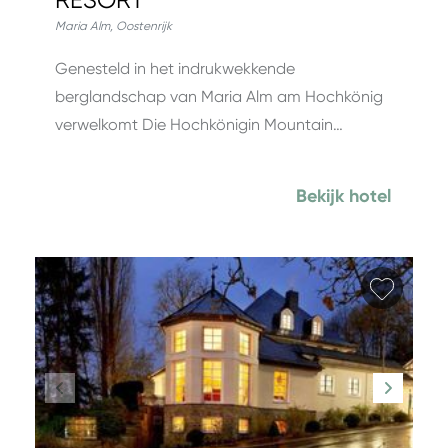
RESORT
Maria Alm
,
Oostenrijk
Genesteld in het indrukwekkende
berglandschap van Maria Alm am Hochkönig
verwelkomt Die Hochkönigin Mountain…
Bekijk hotel
Favori