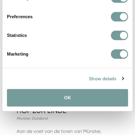
Bekijk hotel
Preferences
Favori
Statistics
Marketing
Show details
OK
HOF ZUR LINDE
Munster
,
Duitsland
Aan de voet van de toren van Münster,