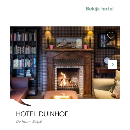
Bekijk hotel
Favori
HOTEL DUINHOF
De Haan
,
België