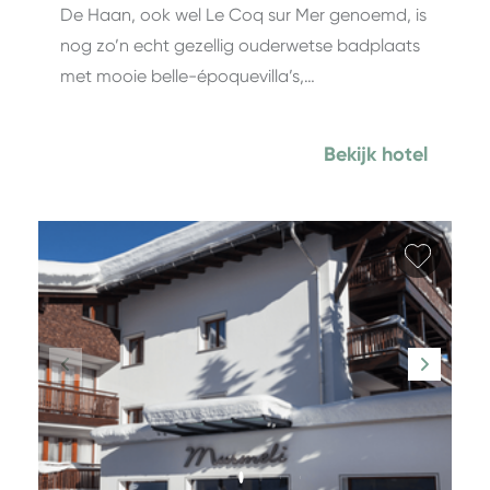
De Haan, ook wel Le Coq sur Mer genoemd, is
nog zo’n echt gezellig ouderwetse badplaats
met mooie belle-époquevilla’s,…
Bekijk hotel
Favori