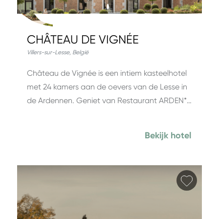
CHÂTEAU DE VIGNÉE
Villers-sur-Lesse
,
België
Château de Vignée is een intiem kasteelhotel
met 24 kamers aan de oevers van de Lesse in
de Ardennen. Geniet van Restaurant ARDEN*…
Bekijk hotel
Favori