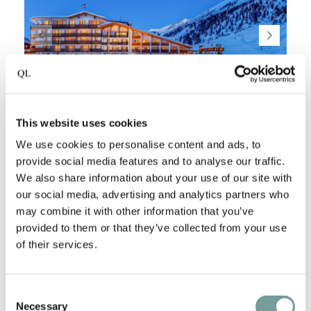
This website uses cookies
We use cookies to personalise content and ads, to
HOCHFIRST THE LUXURY
provide social media features and to analyse our traffic.
MOUNTAIN RESORT
We also share information about your use of our site with
our social media, advertising and analytics partners who
Obergurgl
,
Oostenrijk
may combine it with other information that you’ve
Op bijna 2.000 meter hoogte, direct aan de
provided to them or that they’ve collected from your use
piste van Obergurgl, ligt HOCHFIRST The
of their services.
Luxury Mountain Resort. Een vijfsterrenresort…
Consent
Necessary
Selection