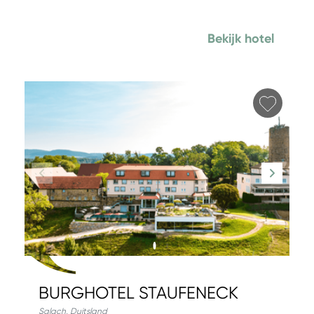
Bekijk hotel
Favori
BURGHOTEL STAUFENECK
Salach
,
Duitsland