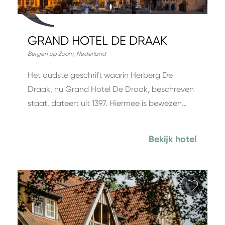
GRAND HOTEL DE DRAAK
Bergen op Zoom
,
Nederland
Het oudste geschrift waarin Herberg De
Draak, nu Grand Hotel De Draak, beschreven
staat, dateert uit 1397. Hiermee is bewezen…
Bekijk hotel
Favori