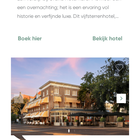
een overnachting; het is een ervaring vol
historie en verfijnde luxe. Dit vijfsterrenhotel,…
Boek hier
Bekijk hotel
Favori