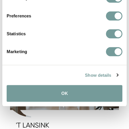
Domkwartier, op een steenworp afstand van…
Preferences
Boek hier
Bekijk hotel
Statistics
Favori
Marketing
Show details
OK
'T LANSINK