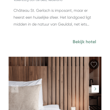
Valkenburg aan de Geul
,
Nederland
Château St. Gerlach is imposant, maar er
heerst een huiselijke sfeer. Het landgoed ligt
midden in de natuur van Geuldal, net iets…
Bekijk hotel
Favori