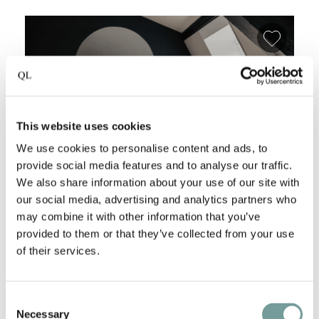
Favori
This website uses cookies
We use cookies to personalise content and ads, to
provide social media features and to analyse our traffic.
We also share information about your use of our site with
our social media, advertising and analytics partners who
may combine it with other information that you’ve
THE NOX HOTEL
provided to them or that they’ve collected from your use
Utrecht
,
Nederland
of their services.
The Nox Hotel Utrecht ligt verscholen in de
pittoreske Keistraat, midden in het
Consent
Necessary
Selection