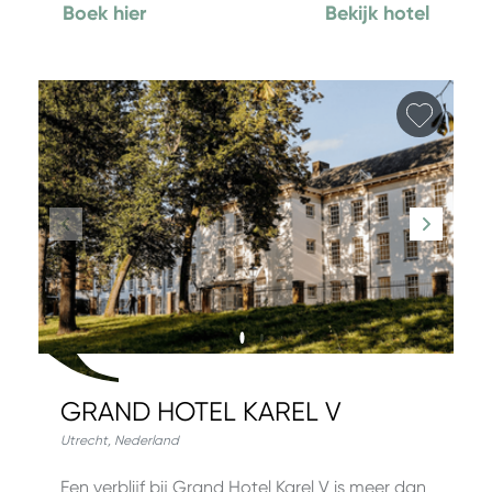
Boek hier
Bekijk hotel
Favori
GRAND HOTEL KAREL V
Utrecht
,
Nederland
Een verblijf bij Grand Hotel Karel V is meer dan