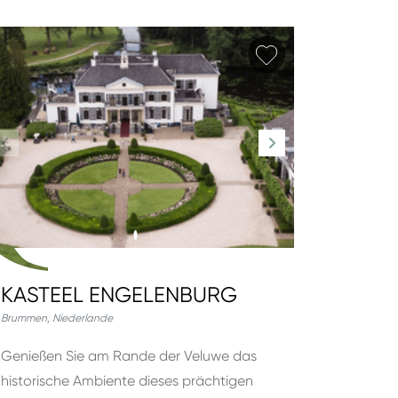
hinzufügen
Favorit hinzufüg
KASTEEL ENGELENBURG
Brummen
,
Niederlande
Genießen Sie am Rande der Veluwe das
historische Ambiente dieses prächtigen