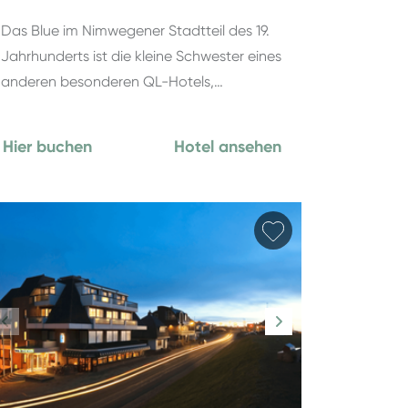
Das Blue im Nimwegener Stadtteil des 19.
Jahrhunderts ist die kleine Schwester eines
anderen besonderen QL-Hotels,…
Hier buchen
Hotel ansehen
hinzufügen
Favorit hinzufüg